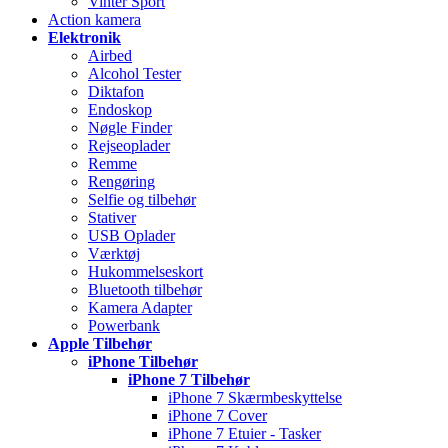
Vinter Sport
Action kamera
Elektronik
Airbed
Alcohol Tester
Diktafon
Endoskop
Nøgle Finder
Rejseoplader
Remme
Rengøring
Selfie og tilbehør
Stativer
USB Oplader
Værktøj
Hukommelseskort
Bluetooth tilbehør
Kamera Adapter
Powerbank
Apple Tilbehør
iPhone Tilbehør
iPhone 7 Tilbehør
iPhone 7 Skærmbeskyttelse
iPhone 7 Cover
iPhone 7 Etuier - Tasker