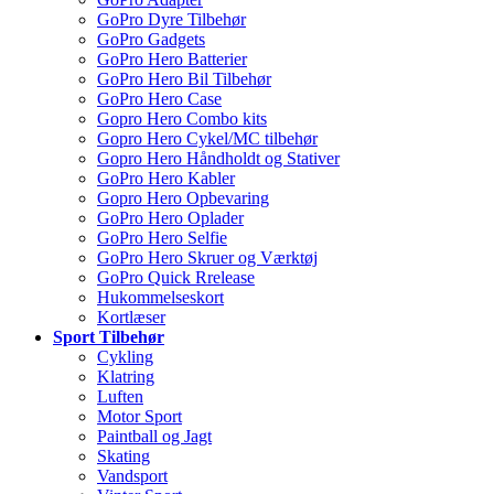
GoPro Dyre Tilbehør
GoPro Gadgets
GoPro Hero Batterier
GoPro Hero Bil Tilbehør
GoPro Hero Case
Gopro Hero Combo kits
Gopro Hero Cykel/MC tilbehør
Gopro Hero Håndholdt og Stativer
GoPro Hero Kabler
Gopro Hero Opbevaring
GoPro Hero Oplader
GoPro Hero Selfie
GoPro Hero Skruer og Værktøj
GoPro Quick Rrelease
Hukommelseskort
Kortlæser
Sport Tilbehør
Cykling
Klatring
Luften
Motor Sport
Paintball og Jagt
Skating
Vandsport