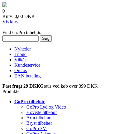
0
Kurv: 0,00 DKK
Vis kurv
Find GoPro tilbehør..
Nyheder
Tilbud
Vilkår
Kundeservice
Om os
EAN betaling
Fast fragt 29 DKK
Gratis ved køb over 399 DKK
Produkter
GoPro tilbehør
GoPro Lyd og Video
Hovede tilbehør
Arm tilbehør
Bryst tilbehør
GoPro 3M
GoPro Adapter