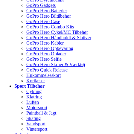
GoPro Gadgets
GoPro Hero Batterier
GoPro Hero Biltilbehør
GoPro Hero Case
GoPro Hero Combo Kits
GoPro Hero Cykel/MC Tilbehør
GoPro Hero Håndholdt & Stativer
GoPro Hero Kabler
GoPro Hero Opbevaring
GoPro Hero Oplader
GoPro Hero Selfie
GoPro Hero Skruer & Værktøj
GoPro Quick Release
Hukommelseskort
Kortlæser
Sport Tilbehør
Cykling
Klatring
Luften
Motorsport
Paintball & Jagt
Skating
Vandsport
Vintersport