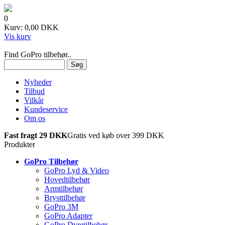
0
Kurv: 0,00 DKK
Vis kurv
Find GoPro tilbehør..
Nyheder
Tilbud
Vilkår
Kundeservice
Om os
Fast fragt 29 DKK
Gratis ved køb over 399 DKK
Produkter
GoPro Tilbehør
GoPro Lyd & Video
Hovedtilbehør
Armtilbehør
Brysttilbehør
GoPro 3M
GoPro Adapter
GoPro Dyretilbehør