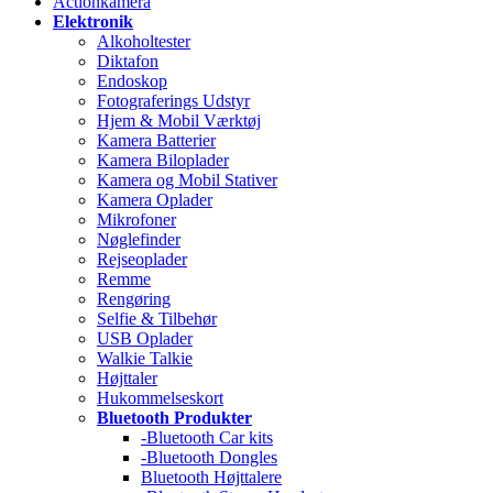
Actionkamera
Elektronik
Alkoholtester
Diktafon
Endoskop
Fotograferings Udstyr
Hjem & Mobil Værktøj
Kamera Batterier
Kamera Biloplader
Kamera og Mobil Stativer
Kamera Oplader
Mikrofoner
Nøglefinder
Rejseoplader
Remme
Rengøring
Selfie & Tilbehør
USB Oplader
Walkie Talkie
Højttaler
Hukommelseskort
Bluetooth Produkter
-Bluetooth Car kits
-Bluetooth Dongles
Bluetooth Højttalere