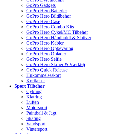
GoPro Gadgets
GoPro Hero Batterier
GoPro Hero Biltilbehør
GoPro Hero Case
GoPro Hero Combo Kits
GoPro Hero Cykel/MC Tilbehør
GoPro Hero Håndholdt & Stativer
GoPro Hero Kabler
GoPro Hero Opbevaring
GoPro Hero Oplader
GoPro Hero Selfie
GoPro Hero Skruer & Værktøj
GoPro Quick Release
Hukommelseskort
Kortlæser
Sport Tilbehør
Cykling
Klatring
Luften
Motorsport
Paintball & Jagt
Skating
Vandsport
Vintersport