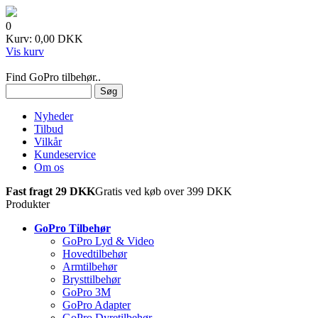
0
Kurv: 0,00 DKK
Vis kurv
Find GoPro tilbehør..
Nyheder
Tilbud
Vilkår
Kundeservice
Om os
Fast fragt 29 DKK
Gratis ved køb over 399 DKK
Produkter
GoPro Tilbehør
GoPro Lyd & Video
Hovedtilbehør
Armtilbehør
Brysttilbehør
GoPro 3M
GoPro Adapter
GoPro Dyretilbehør