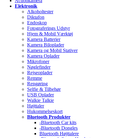
Actionkamera
Elektronik
Alkoholtester
Diktafon
Endoskop
Fotograferings Udstyr
Hjem & Mobil Værktøj
Kamera Batterier
Kamera Biloplader
Kamera og Mobil Stativer
Kamera Oplader
Mikrofoner
Nøglefinder
Rejseoplader
Remme
Rengøring
Selfie & Tilbehør
USB Oplader
Walkie Talkie
Højttaler
Hukommelseskort
Bluetooth Produkter
-Bluetooth Car kits
-Bluetooth Dongles
Bluetooth Højttalere