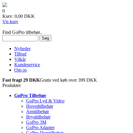
0
Kurv: 0,00 DKK
Vis kurv
Find GoPro tilbehør..
Nyheder
Tilbud
Vilkår
Kundeservice
Om os
Fast fragt 29 DKK
Gratis ved køb over 399 DKK
Produkter
GoPro Tilbehør
GoPro Lyd & Video
Hovedtilbehør
Armtilbehør
Brysttilbehør
GoPro 3M
GoPro Adapter
GoPro Dyretilbehør