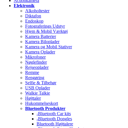
Actionkamera
Elektronik
Alkoholtester
Diktafon
Endoskop
Fotograferings Udstyr
Hjem & Mobil Værktøj
Kamera Batterier
Kamera Biloplader
Kamera og Mobil Stativer
Kamera Oplader
Mikrofoner
Nøglefinder
Rejseoplader
Remme
Rengøring
Selfie & Tilbehør
USB Oplader
Walkie Talkie
Højttaler
Hukommelseskort
Bluetooth Produkter
-Bluetooth Car kits
-Bluetooth Dongles
Bluetooth Højttalere