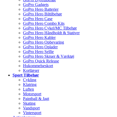
GoPro Gadgets
GoPro Hero Batterier
GoPro Hero Biltilbehør
GoPro Hero Case
GoPro Hero Combo Kits
GoPro Hero Cykel/MC Tilbehør
GoPro Hero Håndholdt & Stativer
GoPro Hero Kabler
GoPro Hero Opbevaring
GoPro Hero Oplader
GoPro Hero Selfie
GoPro Hero Skruer & Værktøj
GoPro Quick Release
Hukommelseskort
Kortlæser
Sport Tilbehør
Cykling
Klatring
Luften
Motorsport
Paintball & Jagt
Skating
Vandsport
Vintersport