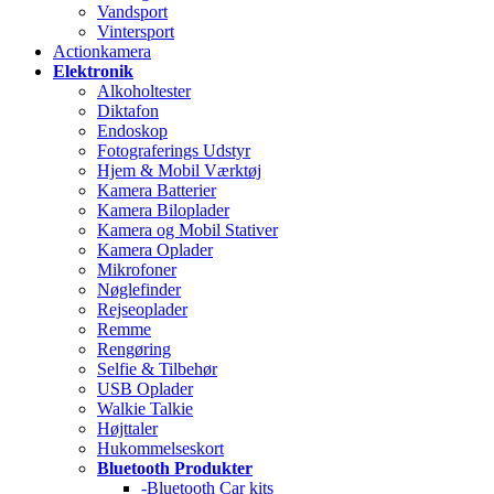
Vandsport
Vintersport
Actionkamera
Elektronik
Alkoholtester
Diktafon
Endoskop
Fotograferings Udstyr
Hjem & Mobil Værktøj
Kamera Batterier
Kamera Biloplader
Kamera og Mobil Stativer
Kamera Oplader
Mikrofoner
Nøglefinder
Rejseoplader
Remme
Rengøring
Selfie & Tilbehør
USB Oplader
Walkie Talkie
Højttaler
Hukommelseskort
Bluetooth Produkter
-Bluetooth Car kits