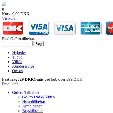
0
Kurv: 0,00 DKK
Vis kurv
Find GoPro tilbehør..
Nyheder
Tilbud
Vilkår
Kundeservice
Om os
Fast fragt 29 DKK
Gratis ved køb over 399 DKK
Produkter
GoPro Tilbehør
GoPro Lyd & Video
Hovedtilbehør
Armtilbehør
Brysttilbehør