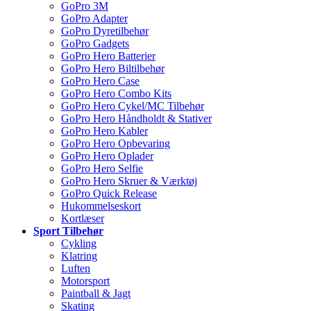
GoPro 3M
GoPro Adapter
GoPro Dyretilbehør
GoPro Gadgets
GoPro Hero Batterier
GoPro Hero Biltilbehør
GoPro Hero Case
GoPro Hero Combo Kits
GoPro Hero Cykel/MC Tilbehør
GoPro Hero Håndholdt & Stativer
GoPro Hero Kabler
GoPro Hero Opbevaring
GoPro Hero Oplader
GoPro Hero Selfie
GoPro Hero Skruer & Værktøj
GoPro Quick Release
Hukommelseskort
Kortlæser
Sport Tilbehør
Cykling
Klatring
Luften
Motorsport
Paintball & Jagt
Skating