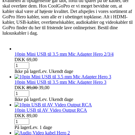
kvaliteten af optagelserne går tabt, fordi du sparer på de kabler, der
skal overføre dem. Hos CoolGoPro er vi meget bevidste om, at
kabler skal være af højeste kvalitet. Det afspejles i vores sortiment af
GoPro Hero kabler, som alle er i ubetinget topklasse. Alt i HDMI-
kabler, USB-kabler, overførselskabler, audiokabler og videokabler til
GoPro finder du her til fristende lave onlinepriser. Bestil dine
luksuskabler i dag.
10pin Mini USB til 3.5 mm Mic Adapter Hero 2/3/4
DKK 69,00
Ikke på lager
Lev. Ukendt dage
10pin Mini USB til 3.5 mm Mic Adapter Hero 3
DKK
89,00
39,00
Ikke på lager
Lev. Ukendt dage
10pin USB til AV Video Output RCA
DKK 89,00
På lager
Lev. 1 dage