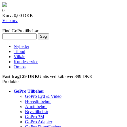
0
Kurv: 0,00 DKK
Vis kurv
Find GoPro tilbehør..
Nyheder
Tilbud
Vilkår
Kundeservice
Om os
Fast fragt 29 DKK
Gratis ved køb over 399 DKK
Produkter
GoPro Tilbehør
GoPro Lyd & Video
Hovedtilbehør
Armtilbehør
Brysttilbehør
GoPro 3M
GoPro Adapter
GoPro Dyretilbehør