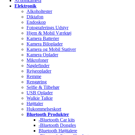
Actionkamera
Elektronik
Alkoholtester
Diktafon
Endoskop
Fotograferings Udstyr
Hjem & Mobil Værktøj
Kamera Batterier
Kamera Biloplader
Kamera og Mobil Stativer
Kamera Oplader
Mikrofoner
Nøglefinder
Rejseoplader
Remme
Rengøring
Selfie & Tilbehør
USB Oplader
Walkie Talkie
Højttaler
Hukommelseskort
Bluetooth Produkter
-Bluetooth Car kits
-Bluetooth Dongles
Bluetooth Højttalere