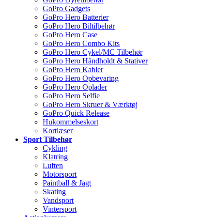
GoPro Gadgets
GoPro Hero Batterier
GoPro Hero Biltilbehør
GoPro Hero Case
GoPro Hero Combo Kits
GoPro Hero Cykel/MC Tilbehør
GoPro Hero Håndholdt & Stativer
GoPro Hero Kabler
GoPro Hero Opbevaring
GoPro Hero Oplader
GoPro Hero Selfie
GoPro Hero Skruer & Værktøj
GoPro Quick Release
Hukommelseskort
Kortlæser
Sport Tilbehør
Cykling
Klatring
Luften
Motorsport
Paintball & Jagt
Skating
Vandsport
Vintersport